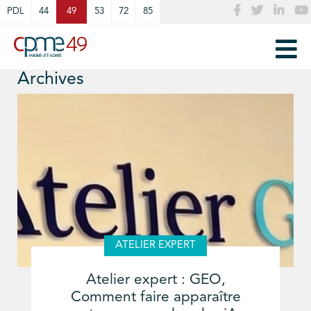
Cookies management panel
PDL
44
49
53
72
85
Archives
ATELIER EXPERT
Atelier expert : GEO,
Comment faire apparaître