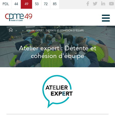
Cookies management panel
PDL
44
49
53
72
85
ATELIER EXPERT : DÉTENTE ET COHÉSION D'ÉQUIPE
Atelier expert : Détente et
cohésion d'équipe