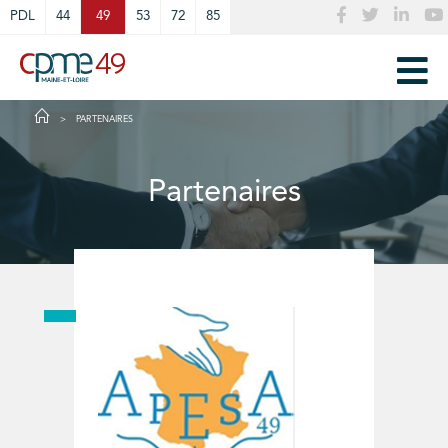
Cookies management panel
PDL
44
49
53
72
85
PARTENAIRES
Partenaires