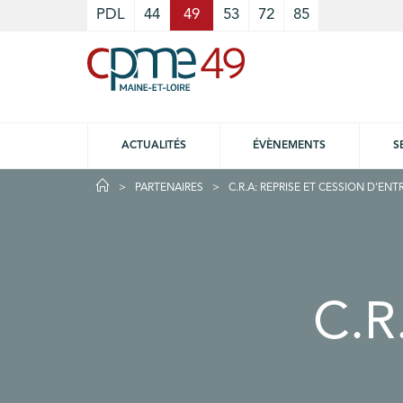
Cookies management panel
PDL
44
49
53
72
85
ACTUALITÉS
ÉVÈNEMENTS
S
PARTENAIRES
C.R.A: REPRISE ET CESSION D’ENT
C.R