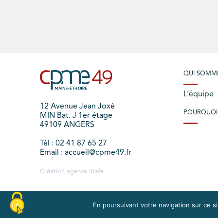
QUI SOMM
L’équipe
12 Avenue Jean Joxé
POURQUOI
MIN Bat. J 1er étage
49109 ANGERS
Tél : 02 41 87 65 27
Email : accueil@cpme49.fr
Création agence
Stafe
En poursuivant votre navigation sur ce sit
PLAN DU SITE
MENTIONS LÉGALES