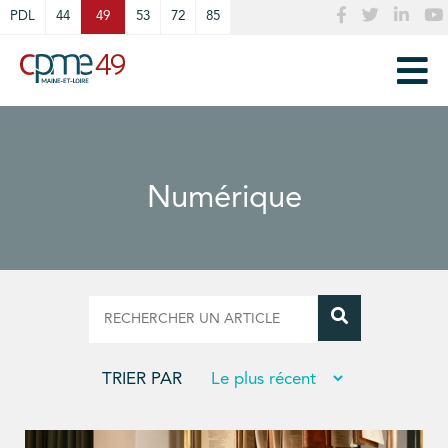
Cookies management panel
PDL
44
49
53
72
85
Numérique
TRIER PAR