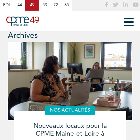
Cookies management panel
PDL
44
49
53
72
85
Archives
NOS ACTUALITÉS
Nouveaux locaux pour la
CPME Maine-et-Loire à