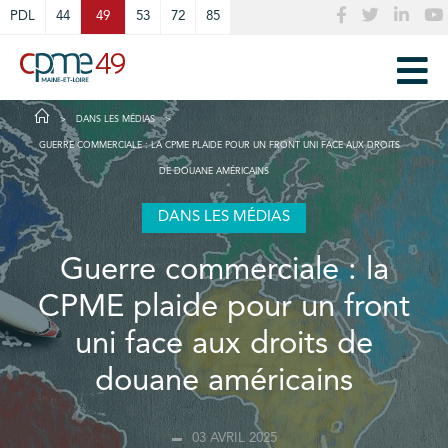
Cookies management panel
PDL
44
49
53
72
85
DANS LES MÉDIAS
GUERRE COMMERCIALE : LA CPME PLAIDE POUR UN FRONT UNI FACE AUX DROITS
DE DOUANE AMÉRICAINS
DANS LES MÉDIAS
Guerre commerciale : la
CPME plaide pour un front
uni face aux droits de
douane américains
03 AVRIL 2025