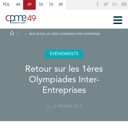
Cookies management panel
PDL
44
49
53
72
85
RETOUR SUR LES 1ÈRES OLYMPIADES INTER-ENTREPRISES
ÉVÉNEMENTS
Retour sur les 1ères
Olympiades Inter-
Entreprises
21 FÉVRIER 2019