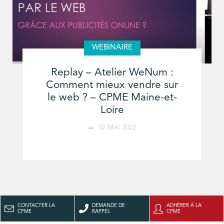
WEBINAIRE
Replay – Atelier WeNum :
Comment mieux vendre sur
le web ? – CPME Maine-et-
Loire
02 MAI 2022
CONTACTER LA
DEMANDE DE
ADHÉRER À LA
CPME
RAPPEL
CPME