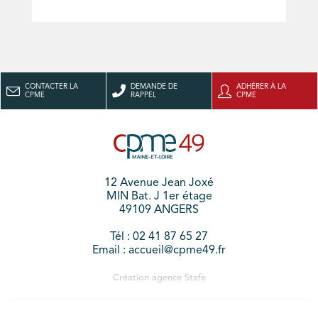
CONTACTER LA
DEMANDE DE
ADHÉRER À LA
CPME
RAPPEL
CPME
12 Avenue Jean Joxé
MIN Bat. J 1er étage
49109 ANGERS
Tél : 02 41 87 65 27
Email : accueil@cpme49.fr
Création agence
Stafe