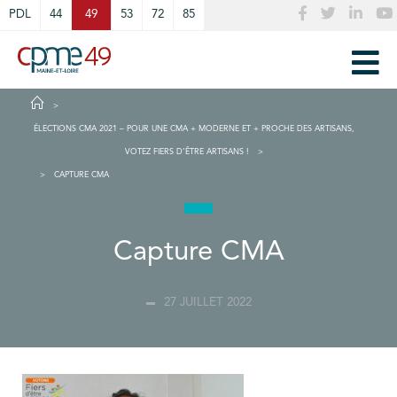
Cookies management panel
PDL
44
49
53
72
85
ÉLECTIONS CMA 2021 – POUR UNE CMA + MODERNE ET + PROCHE DES ARTISANS,
VOTEZ FIERS D’ÊTRE ARTISANS !
CAPTURE CMA
Capture CMA
27 JUILLET 2022