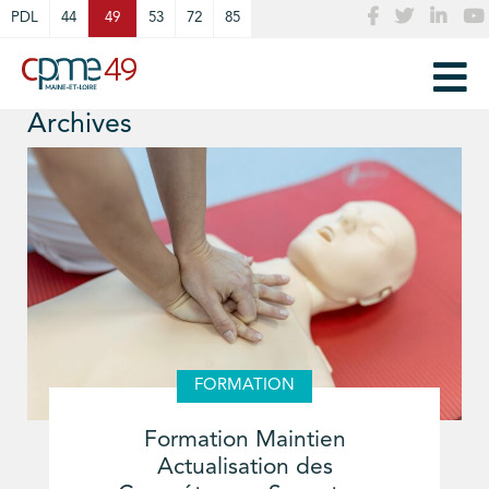
Cookies management panel
PDL
44
49
53
72
85
Archives
FORMATION
Formation Maintien
Actualisation des