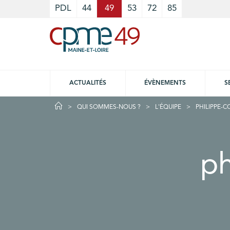
Cookies management panel
PDL
44
49
53
72
85
ACTUALITÉS
ÉVÈNEMENTS
S
QUI SOMMES-NOUS ?
L'ÉQUIPE
PHILIPPE-
ph