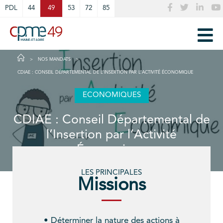
Cookies management panel
PDL
44
49
53
72
85
NOS MANDATS
CDIAE : CONSEIL DÉPARTEMENTAL DE L’INSERTION PAR L’ACTIVITÉ ÉCONOMIQUE
ECONOMIQUES
CDIAE : Conseil Départemental de
l’Insertion par l’Activité
Économique
LES PRINCIPALES
Missions
• Déterminer la nature des actions à