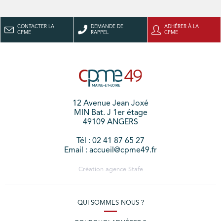
CONTACTER LA
DEMANDE DE
ADHÉRER À LA
CPME
RAPPEL
CPME
12 Avenue Jean Joxé
MIN Bat. J 1er étage
49109 ANGERS
Tél : 02 41 87 65 27
Email : accueil@cpme49.fr
Création agence
Stafe
QUI SOMMES-NOUS ?