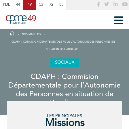
Cookies management panel
PDL
44
49
53
72
85
NOS MANDATS
CDAPH : COMMISION DÉPARTEMENTALE POUR L’AUTONOMIE DES PERSONNES EN
SITUATION DE HANDICAP
SOCIAUX
CDAPH : Commision
Départementale pour l’Autonomie
des Personnes en situation de
Handicap
LES PRINCIPALES
Missions