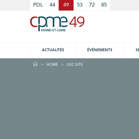
Cookies management panel
PDL
44
49
53
72
85
ACTUALITÉS
ÉVÈNEMENTS
S
HOME
GSC-SITE