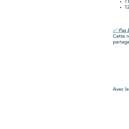
11
12
✅ Pas b
Cette r
partage
Avec le