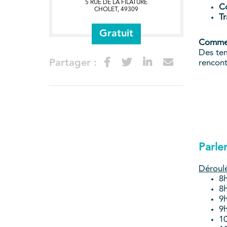
5 RUE DE LA FILATURE
Co
CHOLET
,
49309
Tr
Gratuit
Comme
Des tem
Partager :
rencont
Parle
Déroulé
8h
8h
9h
9h
10