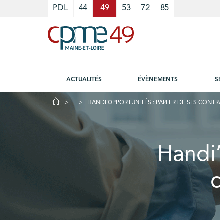
Cookies management panel
PDL
44
49
53
72
85
ACTUALITÉS
ÉVÈNEMENTS
S
HANDI’OPPORTUNITÉS : PARLER DE SES CONTR
Handi’