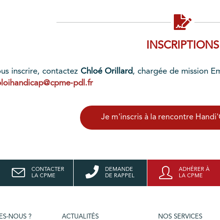
INSCRIPTIONS
us inscrire, contactez
Chloé Orillard
, chargée de mission E
loihandicap@cpme-pdl.fr
Je m'inscris à la rencontre Hand
CONTACTER
DEMANDE
ADHÉRER À
LA CPME
DE RAPPEL
LA CPME
ES-NOUS ?
ACTUALITÉS
NOS SERVICES