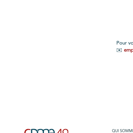
Pour vo
✉️
emp
QUI SOMM