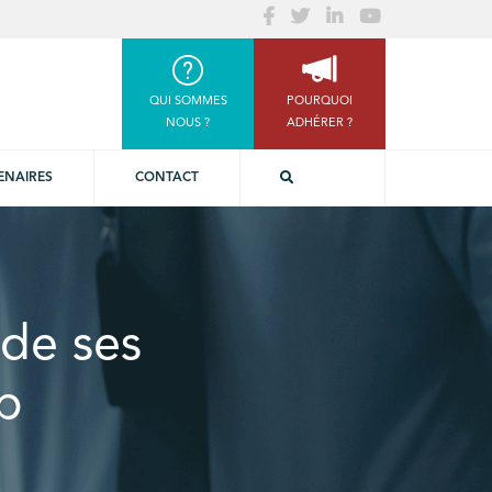
QUI SOMMES
POURQUOI
NOUS ?
ADHÉRER ?
ENAIRES
CONTACT
 de ses
p