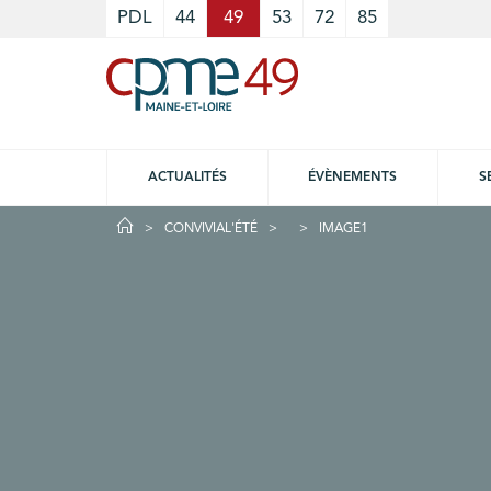
Cookies management panel
PDL
44
49
53
72
85
ACTUALITÉS
ÉVÈNEMENTS
S
CONVIVIAL'ÉTÉ
IMAGE1