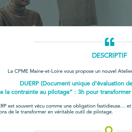
DESCRIPTIF
La CPME Maine-et-Loire vous propose un nouvel Atelier 
DUERP (Document unique d'évaluation des 
e la contrainte au pilotage” : 3h pour transforme
P est souvent vécu comme une obligation fastidieuse… et fi
ns de le transformer en véritable outil de pilotage.