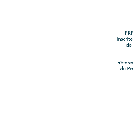
IPRP
inscrit
de 
Référe
du Pr