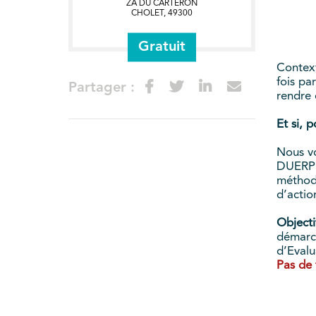
ZA DU CARTERON
CHOLET
,
49300
Gratuit
Context
fois pa
Partager :
rendre 
Et si, 
Nous vo
DUERP e
méthode
d’actio
Objectif
démarch
d’Evalu
Pas de 