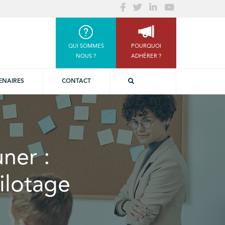
QUI SOMMES
POURQUOI
NOUS ?
ADHÉRER ?
ENAIRES
CONTACT
uner :
ilotage