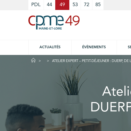
Cookies management panel
PDL
44
49
53
72
85
ACTUALITÉS
ÉVÈNEMENTS
S
ATELIER EXPERT – PETIT-DÉJEUNER : DUERP, D
Ateli
DUERP,