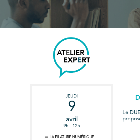
JEUDI
D
9
Le DUER
avril
proposo
9h - 12h
LA FILATURE NUMÉRIQUE