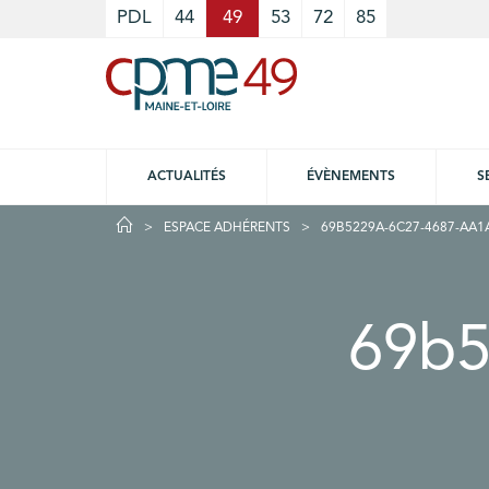
Cookies management panel
PDL
44
49
53
72
85
ACTUALITÉS
ÉVÈNEMENTS
S
ESPACE ADHÉRENTS
69B5229A-6C27-4687-AA
69b5