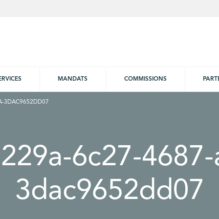
ERVICES
MANDATS
COMMISSIONS
PART
1A-3DAC9652DD07
229a-6c27-4687-
3dac9652dd07