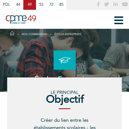
Cookies management panel
PDL
44
49
53
72
85
NOS COMMISSIONS
ÉCOLES-ENTREPRISES
Écoles-Entreprises
LE PRINCIPAL
Objectif
Créer du lien entre les
établissements scolaires - les