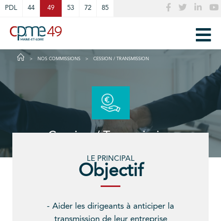
Cookies management panel
PDL
44
49
53
72
85
NOS COMMISSIONS
CESSION / TRANSMISSION
Cession / Transmission
LE PRINCIPAL
Objectif
- Aider les dirigeants à anticiper la
transmission de leur entreprise