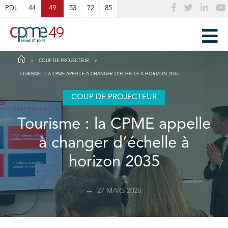
Cookies management panel
PDL
44
49
53
72
85
COUP DE PROJECTEUR
TOURISME : LA CPME APPELLE À CHANGER D’ÉCHELLE À HORIZON 2035
COUP DE PROJECTEUR
Tourisme : la CPME appelle
à changer d’échelle à
horizon 2035
27 MARS 2026