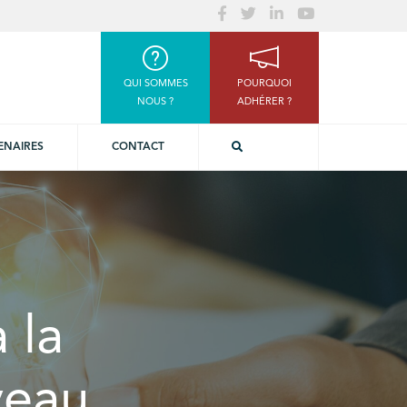
QUI SOMMES
POURQUOI
NOUS ?
ADHÉRER ?
ENAIRES
CONTACT
 la
veau