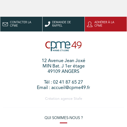
CONTACTER LA
DEMANDE DE
ADHÉRER À LA
CPME
RAPPEL
CPME
12 Avenue Jean Joxé
MIN Bat. J 1er étage
49109 ANGERS
Tél : 02 41 87 65 27
Email : accueil@cpme49.fr
Création agence
Stafe
QUI SOMMES-NOUS ?