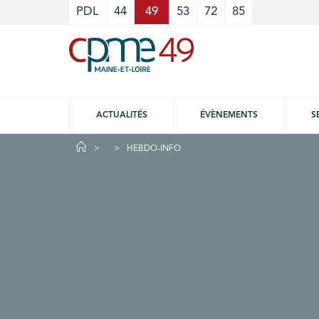
Cookies management panel
PDL
44
49
53
72
85
ACTUALITÉS
ÉVÈNEMENTS
S
HEBDO-INFO