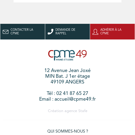
CONTACTER LA
DEMANDE DE
ADHÉRER À LA
CPME
RAPPEL
CPME
12 Avenue Jean Joxé
MIN Bat. J 1er étage
49109 ANGERS
Tél : 02 41 87 65 27
Email : accueil@cpme49.fr
Création agence
Stafe
QUI SOMMES-NOUS ?