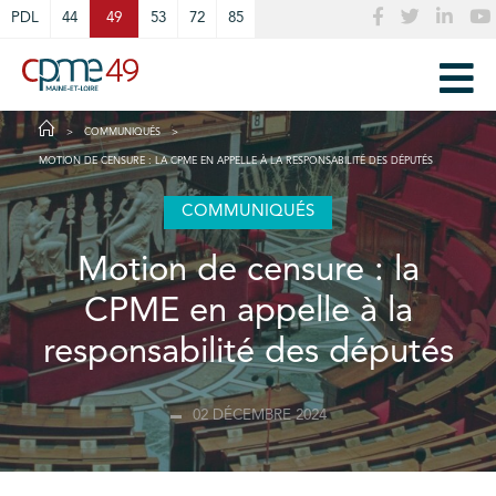
Cookies management panel
PDL
44
49
53
72
85
COMMUNIQUÉS
MOTION DE CENSURE : LA CPME EN APPELLE À LA RESPONSABILITÉ DES DÉPUTÉS
COMMUNIQUÉS
Motion de censure : la
CPME en appelle à la
responsabilité des députés
02 DÉCEMBRE 2024