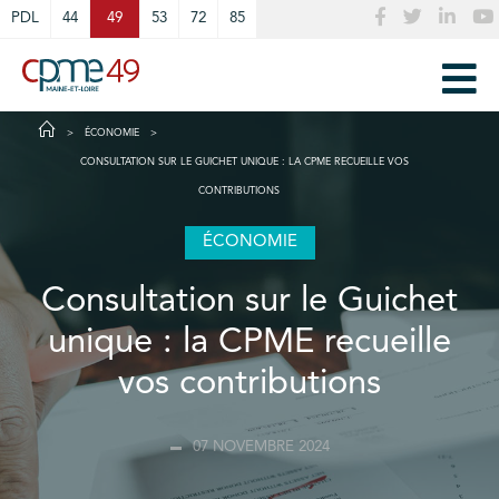
Cookies management panel
PDL
44
49
53
72
85
ÉCONOMIE
CONSULTATION SUR LE GUICHET UNIQUE : LA CPME RECUEILLE VOS
CONTRIBUTIONS
ÉCONOMIE
Consultation sur le Guichet
unique : la CPME recueille
vos contributions
07 NOVEMBRE 2024