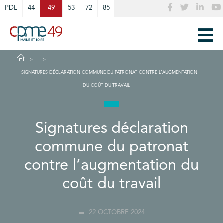
Cookies management panel
PDL
44
49
53
72
85
SIGNATURES DÉCLARATION COMMUNE DU PATRONAT CONTRE L’AUGMENTATION
DU COÛT DU TRAVAIL
Signatures déclaration
commune du patronat
contre l’augmentation du
coût du travail
22 OCTOBRE 2024