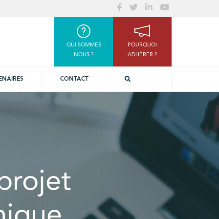
QUI SOMMES
POURQUOI
NOUS ?
ADHÉRER ?
ENAIRES
CONTACT
projet
nique