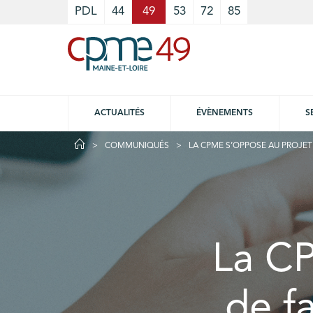
Cookies management panel
PDL
44
49
53
72
85
ACTUALITÉS
ÉVÈNEMENTS
S
COMMUNIQUÉS
LA CPME S’OPPOSE AU PROJET
La CP
de f