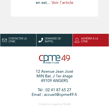
en est...
Voir l'article
CONTACTER LA
DEMANDE DE
ADHÉRER À LA
CPME
RAPPEL
CPME
12 Avenue Jean Joxé
MIN Bat. J 1er étage
49109 ANGERS
Tél : 02 41 87 65 27
Email : accueil@cpme49.fr
Création agence
Stafe