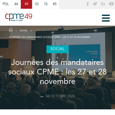
Cookies management panel
PDL
44
49
53
72
85
SOCIAL
JOURNÉES DES MANDATAIRES SOCIAUX CPME : LES 27 ET 28 NOVEMBRE
SOCIAL
Journées des mandataires
sociaux CPME : les 27 et 28
novembre
04 OCTOBRE 2024