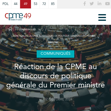
Cookies management panel
PDL
44
49
53
72
85
COMMUNIQUÉS
RÉACTION DE LA CPME AU DISCOURS DE POLITIQUE GÉNÉRALE DU PREMIER
MINISTRE
COMMUNIQUÉS
Réaction de la CPME au
discours de politique
générale du Premier ministre
02 OCTOBRE 2024