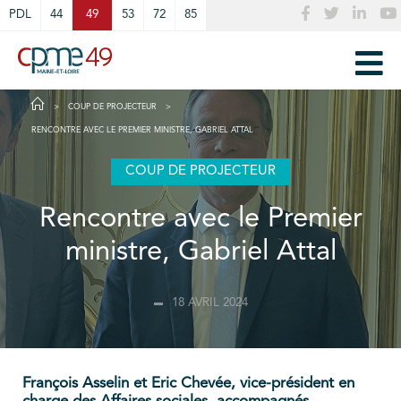
Cookies management panel
PDL
44
49
53
72
85
COUP DE PROJECTEUR
RENCONTRE AVEC LE PREMIER MINISTRE, GABRIEL ATTAL
COUP DE PROJECTEUR
Rencontre avec le Premier
ministre, Gabriel Attal
18 AVRIL 2024
François Asselin et Eric Chevée, vice-président en