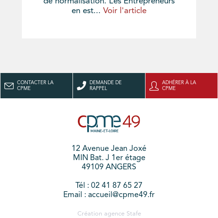
de normalisation. Les Entrepreneurs
en est...
Voir l'article
CONTACTER LA
DEMANDE DE
ADHÉRER À LA
CPME
RAPPEL
CPME
12 Avenue Jean Joxé
MIN Bat. J 1er étage
49109 ANGERS
Tél : 02 41 87 65 27
Email : accueil@cpme49.fr
Création agence
Stafe