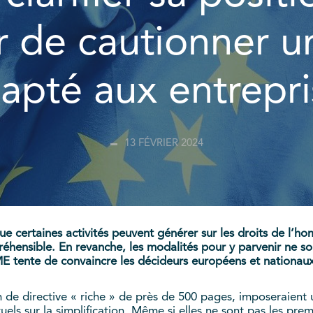
r de cautionner u
apté aux entrepri
13 FÉVRIER 2024
e certaines activités peuvent générer sur les droits de l’ho
ensible. En revanche, les modalités pour y parvenir ne sont
ME tente de convaincre les décideurs européens et nationau
on de directive « riche » de près de 500 pages, imposeraient
els sur la simplification. Même si elles ne sont pas les pre