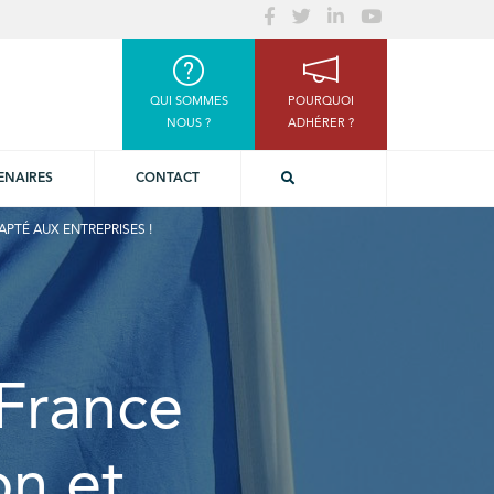
QUI SOMMES
POURQUOI
NOUS ?
ADHÉRER ?
ENAIRES
CONTACT
APTÉ AUX ENTREPRISES !
 France
on et