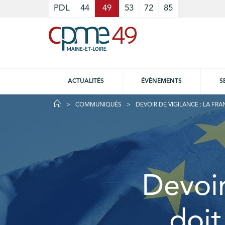
Cookies management panel
PDL
44
49
53
72
85
ACTUALITÉS
ÉVÈNEMENTS
S
COMMUNIQUÉS
DEVOIR DE VIGILANCE : LA FR
Devoir
doit