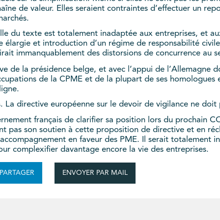
aîne de valeur. Elles seraient contraintes d’effectuer un re
marchés.
le du texte est totalement inadaptée aux entreprises, et aux
ue élargie et introduction d’un régime de responsabilité civil
duirait immanquablement des distorsions de concurrence au
tive de la présidence belge, et avec l’appui de l’Allemagne don
cupations de la CPME et de la plupart de ses homologues eur
ligne.
s. La directive européenne sur le devoir de vigilance ne doi
ent français de clarifier sa position lors du prochain CO
t pas son soutien à cette proposition de directive et en ré
 d’accompagnement en faveur des PME. Il serait totalement i
pour complexifier davantage encore la vie des entreprises.
ENVOYER PAR MAIL
PARTAGER