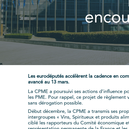
encou
Les eurodéputés accélèrent la cadence en comm
avancé au 13 mars.
La CPME a poursuivi ses actions d’influence po
les PME. Pour rappel, ce projet de règlement v
sans dérogation possible.
Début décembre, la CPME a transmis ses prop
intergroupes « Vins, Spiritueux et produits ali
ciblé les rapporteurs du Comité économique et 
représentation permanente de la France et les