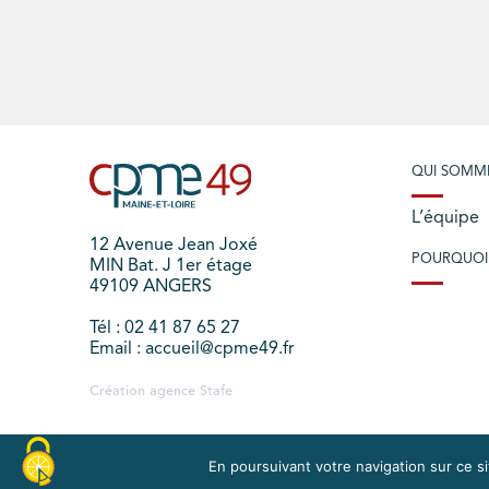
QUI SOMM
L’équipe
12 Avenue Jean Joxé
POURQUOI
MIN Bat. J 1er étage
49109 ANGERS
Tél : 02 41 87 65 27
Email : accueil@cpme49.fr
Création agence
Stafe
En poursuivant votre navigation sur ce sit
PLAN DU SITE
MENTIONS LÉGALES