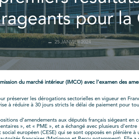
rageants pour l
25 JANVIER 2024
ission du marché intérieur (IMCO) avec l’examen des amend
ur préserver les dérogations sectorielles en vigueur en Fra
ise à réduire à 30 jours stricts le délai de paiement pour t
ositions d’amendements aux députés français siégeant en c
mentaires », et « PME », et a échangé avec plusieurs d’entre
social européen (CESE) qui se sont opposés en plénière à un
 autorités françaises (Matignon et Bercy notamment). Elle a