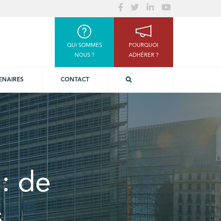
QUI SOMMES
POURQUOI
NOUS ?
ADHÉRER ?
ENAIRES
CONTACT
: de
s