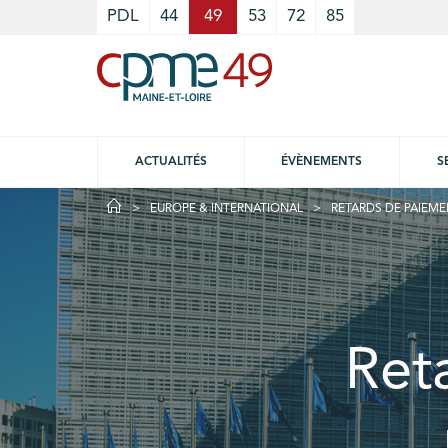
Cookies management panel
PDL
44
49
53
72
85
ACTUALITÉS
ÉVÈNEMENTS
S
EUROPE & INTERNATIONAL
RETARDS DE PAIEME
Ret