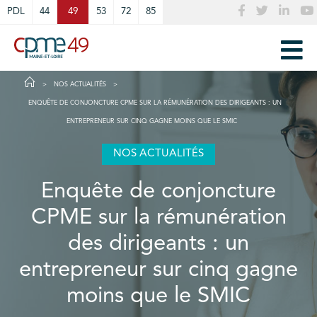
Cookies management panel
PDL
44
49
53
72
85
NOS ACTUALITÉS
ENQUÊTE DE CONJONCTURE CPME SUR LA RÉMUNÉRATION DES DIRIGEANTS : UN
ENTREPRENEUR SUR CINQ GAGNE MOINS QUE LE SMIC
NOS ACTUALITÉS
Enquête de conjoncture
CPME sur la rémunération
des dirigeants : un
entrepreneur sur cinq gagne
moins que le SMIC