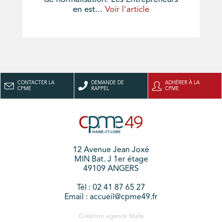
en est...
Voir l'article
CONTACTER LA
DEMANDE DE
ADHÉRER À LA
CPME
RAPPEL
CPME
12 Avenue Jean Joxé
MIN Bat. J 1er étage
49109 ANGERS
Tél : 02 41 87 65 27
Email : accueil@cpme49.fr
Création agence
Stafe