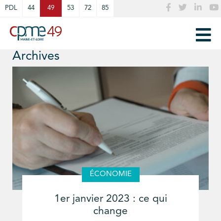
Cookies management panel
PDL
44
49
53
72
85
Archives
ÉCONOMIE
1er janvier 2023 : ce qui
change