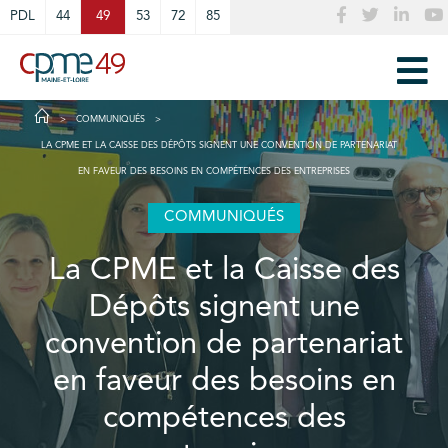
Cookies management panel
PDL
44
49
53
72
85
COMMUNIQUÉS
LA CPME ET LA CAISSE DES DÉPÔTS SIGNENT UNE CONVENTION DE PARTENARIAT
EN FAVEUR DES BESOINS EN COMPÉTENCES DES ENTREPRISES
COMMUNIQUÉS
La CPME et la Caisse des
Dépôts signent une
convention de partenariat
en faveur des besoins en
compétences des