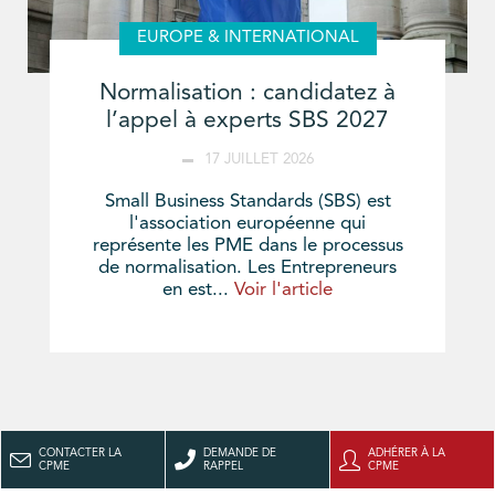
EUROPE & INTERNATIONAL
Normalisation : candidatez à
l’appel à experts SBS 2027
17 JUILLET 2026
Small Business Standards (SBS) est
l'association européenne qui
représente les PME dans le processus
de normalisation. Les Entrepreneurs
en est...
Voir l'article
CONTACTER LA
DEMANDE DE
ADHÉRER À LA
CPME
RAPPEL
CPME