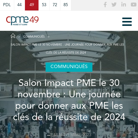
Cookies management panel
PDL
44
49
53
72
85
COMMUNIQUÉS
SALON IMPACT PME LE 30 NOVEMBRE : UNE JOURNÉE POUR DONNER AUX PME LES
CLÉS DE LA RÉUSSITE DE 2024
COMMUNIQUÉS
Salon Impact PME le 30
novembre : Une journée
pour donner aux PME les
clés de la réussite de 2024
13 NOVEMBRE 2023