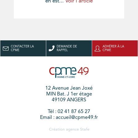
en est...
Voir l'article
CONTACTER LA
DEMANDE DE
ADHÉRER À LA
CPME
RAPPEL
CPME
12 Avenue Jean Joxé
MIN Bat. J 1er étage
49109 ANGERS
Tél : 02 41 87 65 27
Email : accueil@cpme49.fr
Création agence
Stafe