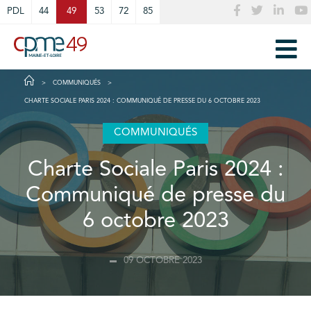
Cookies management panel
PDL
44
49
53
72
85
COMMUNIQUÉS
CHARTE SOCIALE PARIS 2024 : COMMUNIQUÉ DE PRESSE DU 6 OCTOBRE 2023
COMMUNIQUÉS
Charte Sociale Paris 2024 :
Communiqué de presse du
6 octobre 2023
09 OCTOBRE 2023