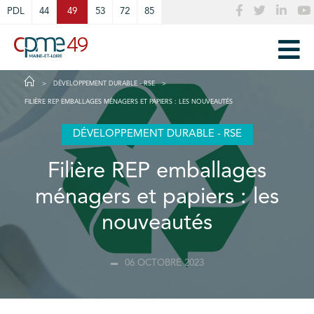
Cookies management panel
PDL
44
49
53
72
85
DÉVELOPPEMENT DURABLE - RSE
FILIÈRE REP EMBALLAGES MÉNAGERS ET PAPIERS : LES NOUVEAUTÉS
DÉVELOPPEMENT DURABLE - RSE
Filière REP emballages
ménagers et papiers : les
nouveautés
06 OCTOBRE 2023