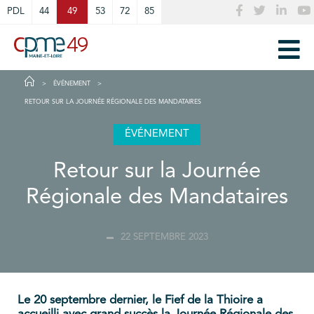
Cookies management panel
PDL
44
49
53
72
85
ÉVÉNEMENT
RETOUR SUR LA JOURNÉE RÉGIONALE DES MANDATAIRES
ÉVÉNEMENT
Retour sur la Journée
Régionale des Mandataires
22 SEPTEMBRE 2023
Le 20 septembre dernier, le Fief de la Thioire a