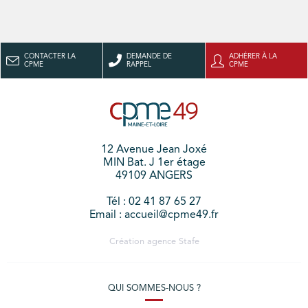
CONTACTER LA
DEMANDE DE
ADHÉRER À LA
CPME
RAPPEL
CPME
12 Avenue Jean Joxé
MIN Bat. J 1er étage
49109 ANGERS
Tél : 02 41 87 65 27
Email : accueil@cpme49.fr
Création agence
Stafe
QUI SOMMES-NOUS ?