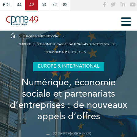
Cookies management panel
PDL
44
49
53
72
85
EUROPE & INTERNATIONAL
NUMÉRIQUE, ÉCONOMIE SOCIALE ET PARTENARIATS D’ENTREPRISES : DE
NOUVEAUX APPELS D’OFFRES
EUROPE & INTERNATIONAL
Numérique, économie
sociale et partenariats
d’entreprises : de nouveaux
appels d’offres
22 SEPTEMBRE 2023