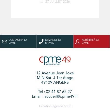
27 JUILLET 2026
CONTACTER LA
DEMANDE DE
ADHÉRER À LA
CPME
RAPPEL
CPME
12 Avenue Jean Joxé
MIN Bat. J 1er étage
49109 ANGERS
Tél : 02 41 87 65 27
Email : accueil@cpme49.fr
Création agence
Stafe