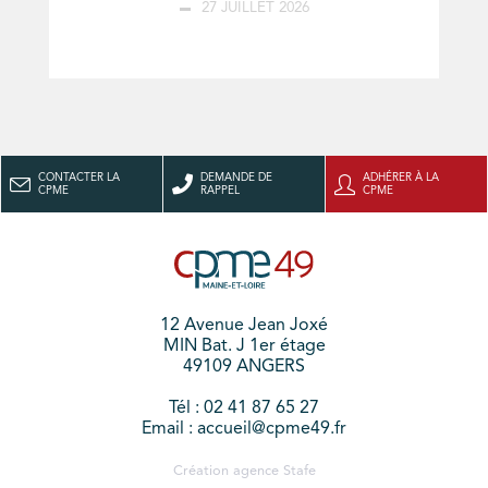
27 JUILLET 2026
CONTACTER LA
DEMANDE DE
ADHÉRER À LA
CPME
RAPPEL
CPME
12 Avenue Jean Joxé
MIN Bat. J 1er étage
49109 ANGERS
Tél : 02 41 87 65 27
Email : accueil@cpme49.fr
Création agence
Stafe