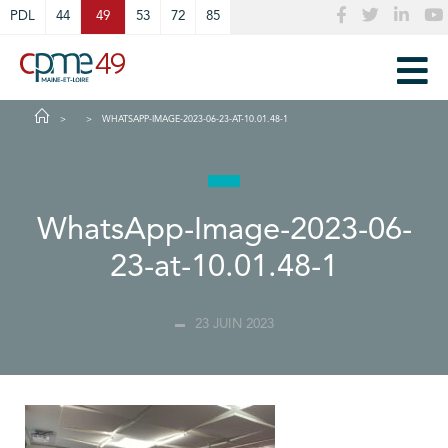
Cookies management panel
PDL
44
49
53
72
85
WHATSAPP-IMAGE-2023-06-23-AT-10.01.48-1
WhatsApp-Image-2023-06-
23-at-10.01.48-1
23 JUIN 2023