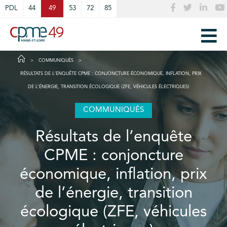
Cookies management panel
PDL
44
49
53
72
85
COMMUNIQUÉS
RÉSULTATS DE L’ENQUÊTE CPME : CONJONCTURE ÉCONOMIQUE, INFLATION, PRIX
DE L’ÉNERGIE, TRANSITION ÉCOLOGIQUE (ZFE, VÉHICULES ÉLECTRIQUES)
COMMUNIQUÉS
Résultats de l’enquête
CPME : conjoncture
économique, inflation, prix
de l’énergie, transition
écologique (ZFE, véhicules