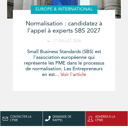
EUROPE & INTERNATIONAL
Normalisation : candidatez à
l’appel à experts SBS 2027
17 JUILLET 2026
Small Business Standards (SBS) est
l'association européenne qui
représente les PME dans le processus
de normalisation. Les Entrepreneurs
en est...
Voir l'article
CONTACTER LA
DEMANDE DE
ADHÉRER À LA
CPME
RAPPEL
CPME