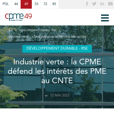
Cookies management panel
PDL
44
49
53
72
85
DÉVELOPPEMENT DURABLE - RSE
INDUSTRIE VERTE : LA CPME DÉFEND LES INTÉRÊTS DES PME AU CNTE
DÉVELOPPEMENT DURABLE - RSE
Industrie verte : la CPME
défend les intérêts des PME
au CNTE
12 MAI 2023