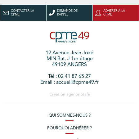
CONTACTER LA
DEMANDE DE
ADHÉRER À LA
CPME
RAPPEL
CPME
12 Avenue Jean Joxé
MIN Bat. J 1er étage
49109 ANGERS
Tél : 02 41 87 65 27
Email : accueil@cpme49.fr
Création agence
Stafe
QUI SOMMES-NOUS ?
POURQUOI ADHÉRER ?