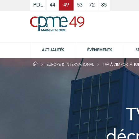
Cookies management panel
PDL
44
49
53
72
85
ACTUALITÉS
ÉVÈNEMENTS
S
EUROPE & INTERNATIONAL
TVA À L’IMPORTATI
T
déc