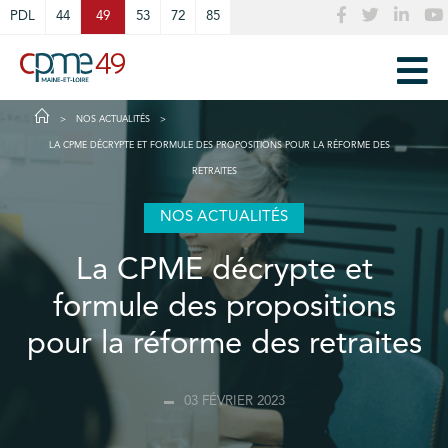
Cookies management panel
PDL
44
49
53
72
85
NOS ACTUALITÉS
LA CPME DÉCRYPTE ET FORMULE DES PROPOSITIONS POUR LA RÉFORME DES
RETRAITES
NOS ACTUALITÉS
La CPME décrypte et
formule des propositions
pour la réforme des retraites
03 FÉVRIER 2023