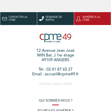
CONTACTER LA
DEMANDE DE
ADHÉRER À LA
CPME
RAPPEL
CPME
12 Avenue Jean Joxé
MIN Bat. J 1er étage
49109 ANGERS
Tél : 02 41 87 65 27
Email : accueil@cpme49.fr
Création agence
Stafe
QUI SOMMES-NOUS ?
POURQUOI ADHÉRER ?