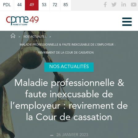
Cookies management panel
PDL
44
49
53
72
85
NOS ACTUALITÉS
MALADIE PROFESSIONNELLE & FAUTE INEXCUSABLE DE L’EMPLOYEUR :
REVIREMENT DE LA COUR DE CASSATION
NOS ACTUALITÉS
Maladie professionnelle &
faute inexcusable de
l’employeur : revirement de
la Cour de cassation
26 JANVIER 2023