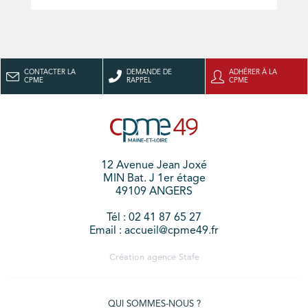
CONTACTER LA
DEMANDE DE
ADHÉRER À LA
CPME
RAPPEL
CPME
12 Avenue Jean Joxé
MIN Bat. J 1er étage
49109 ANGERS
Tél : 02 41 87 65 27
Email : accueil@cpme49.fr
Création agence
Stafe
QUI SOMMES-NOUS ?