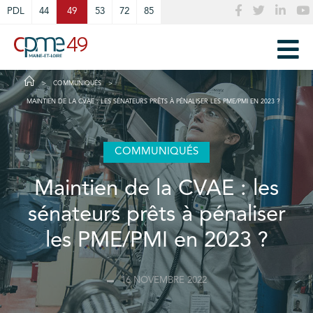
Cookies management panel
PDL
44
49
53
72
85
COMMUNIQUÉS
MAINTIEN DE LA CVAE : LES SÉNATEURS PRÊTS À PÉNALISER LES PME/PMI EN 2023 ?
COMMUNIQUÉS
Maintien de la CVAE : les
sénateurs prêts à pénaliser
les PME/PMI en 2023 ?
16 NOVEMBRE 2022